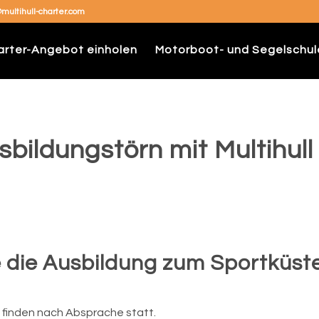
@multihull-charter.com
arter-Angebot einholen
Motorboot- und Segelschul
bildungstörn mit Multihull
 die Ausbildung zum Sportküst
finden nach Absprache statt.