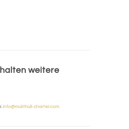
halten weitere
n:
info@mulithull-charter.com