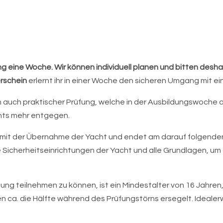
ung eine Woche. Wir können individuell planen und bitten desh
rschein
erlernt ihr in einer Woche den sicheren Umgang mit ei
auch praktischer Prüfung, welche in der Ausbildungswoche a
hts mehr entgegen.
 mit der Übernahme der Yacht und endet am darauf folgend
 Sicherheitseinrichtungen der Yacht und alle Grundlagen, um
ung teilnehmen zu können, ist ein Mindestalter von 16 Jahren
 ca. die Hälfte während des Prüfungstörns ersegelt. Ideale