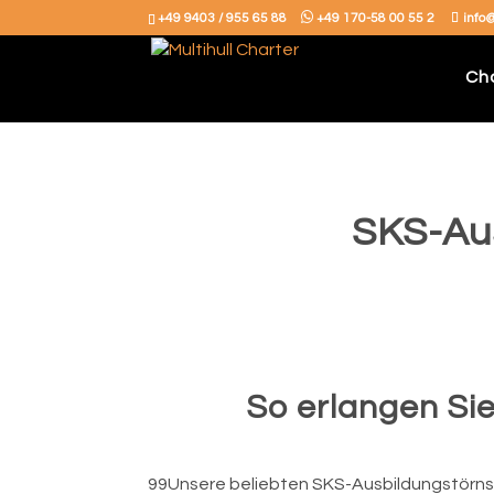
+49 9403 / 955 65 88
+49 170-58 00 55 2
info
Ch
SKS-Aus
So erlangen Sie
99Unsere beliebten SKS-Ausbildungstörns 