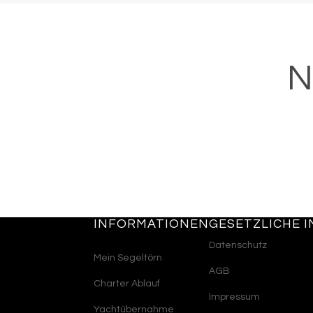
N
INFORMATIONEN
GESETZLICHE 
Datenschutz
Mein Segeltörn
AGB
Charter Ablauf
Impressum
Yachtübernahme