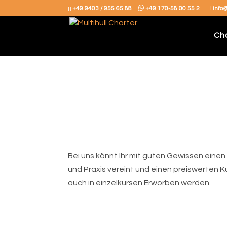
+49 9403 / 955 65 88
+49 170-58 00 55 2
info
Ch
Bei uns könnt Ihr mit guten Gewissen eine
und Praxis vereint und einen preiswerten K
auch in einzelkursen Erworben werden.